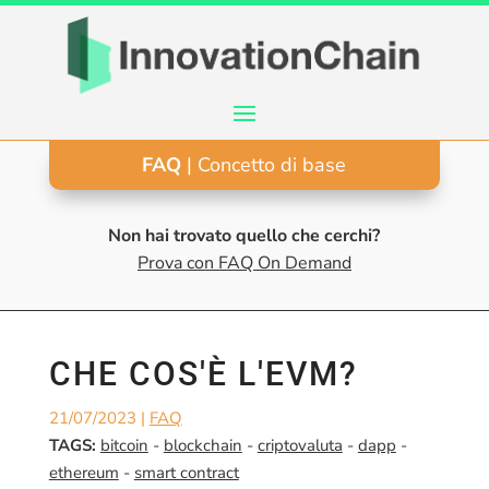
FAQ
| Concetto di base
Non hai trovato quello che cerchi?
Prova con FAQ On Demand
CHE COS'È L'EVM?
21/07/2023
|
FAQ
TAGS:
bitcoin
-
blockchain
-
criptovaluta
-
dapp
-
ethereum
-
smart contract