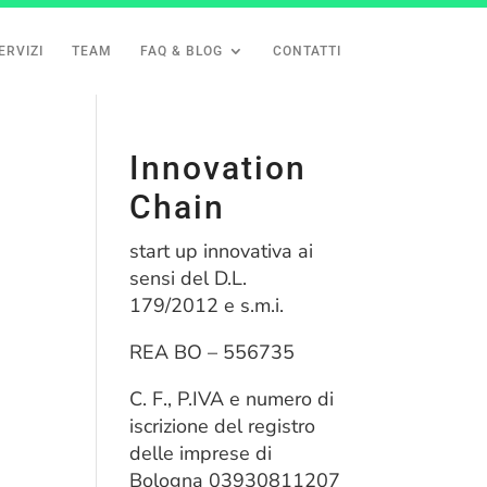
ERVIZI
TEAM
FAQ & BLOG
CONTATTI
Innovation
Chain
start up innovativa ai
sensi del D.L.
179/2012 e s.m.i.
REA BO – 556735
C. F., P.IVA e numero di
iscrizione del registro
delle imprese di
Bologna 03930811207