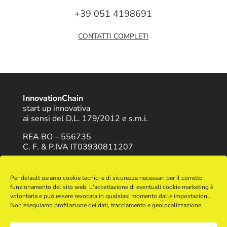
+39 051 4198691
CONTATTI COMPLETI
InnovationChain
start up innovativa
ai sensi del D.L. 179/2012 e s.m.i.
REA BO – 556735
C. F. & P.IVA IT03930811207
-
-
Trattamento Dati
Cookie Policy
Contatti
Per default usiamo cookie tecnici e di sicurezza necessari per il corretto
funzionamento del sito web. L'accettazione di eventuali cookie marketing è
volontaria e può essere revocata in qualsiasi momento dalle impostazioni.
Network
Non eseguiamo profilazione dei dati, tracciamento e geolocalizzazione.
harpaceas.it