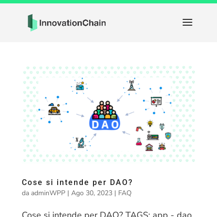
Cose si intende per DAO?
da
adminWPP
|
Ago 30, 2023
|
FAQ
Cose si intende per DAO? TAGS: app - dao