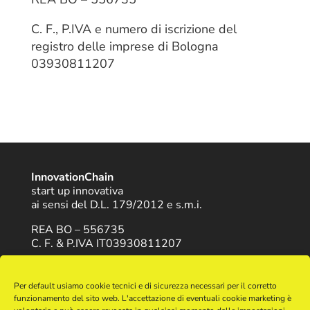
C. F., P.IVA e numero di iscrizione del
registro delle imprese di Bologna
03930811207
InnovationChain
start up innovativa
ai sensi del D.L. 179/2012 e s.m.i.
REA BO – 556735
C. F. & P.IVA IT03930811207
-
-
Trattamento Dati
Cookie Policy
Contatti
Per default usiamo cookie tecnici e di sicurezza necessari per il corretto
funzionamento del sito web. L'accettazione di eventuali cookie marketing è