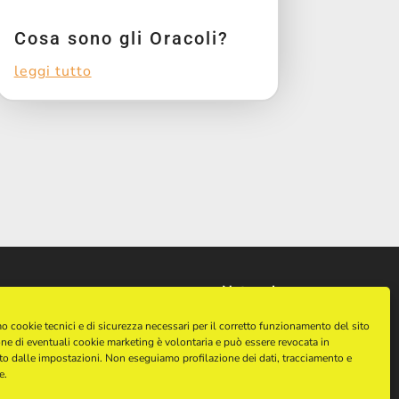
Cosa sono gli Oracoli?
leggi tutto
Network
harpaceas.it
o cookie tecnici e di sicurezza necessari per il corretto funzionamento del sito
ne di eventuali cookie marketing è volontaria e può essere revocata in
reaiseup.website
o dalle impostazioni. Non eseguiamo profilazione dei dati, tracciamento e
e.