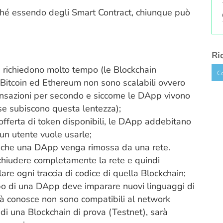
ché essendo degli
Smart Contract
, chiunque può
Ri
i
richiedono molto tempo (le Blockchain
i
Bitcoin
ed
Ethereum
non sono scalabili ovvero
ransazioni per secondo e siccome le DApp vivono
se subiscono questa lentezza);
fferta di token disponibili, le DApp addebitano
 un utente vuole usarle;
e che una DApp venga rimossa da una rete.
chiudere completamente la rete e quindi
re ogni traccia di codice di quella Blockchain;
ppo di una DApp deve imparare nuovi linguaggi di
à conosce non sono compatibili al network
e di una Blockchain di prova (Testnet), sarà