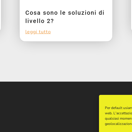
Cosa sono le soluzioni di
livello 2?
leggi tutto
Per default usiam
web. L'accettazio
qualsiasi moment
geolocalizzazion