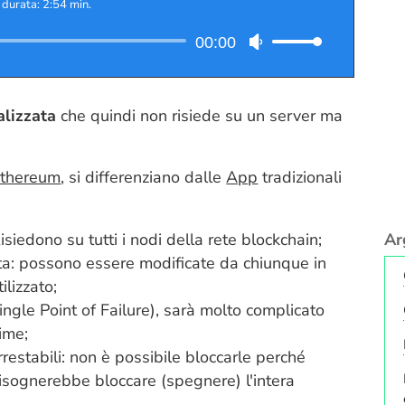
|
durata: 2:54 min.
Audio
00:00
Usa
Player
i
tasti
freccia
alizzata
che quindi non risiede su un server ma
su/giù
per
thereum
, si differenziano dalle
App
tradizionali
aumentare
o
diminuire
Ar
siedono su tutti i nodi della rete
blockchain
;
il
a: possono essere modificate da chiunque in
volume.
ilizzato;
gle Point of Failure), sarà molto complicato
ime;
restabili: non è possibile bloccarle perché
bisognerebbe bloccare (spegnere) l'intera