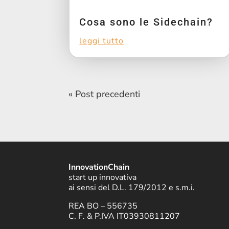
Cosa sono le Sidechain?
leggi tutto
« Post precedenti
InnovationChain
start up innovativa
ai sensi del D.L. 179/2012 e s.m.i.
REA BO – 556735
C. F. & P.IVA IT03930811207