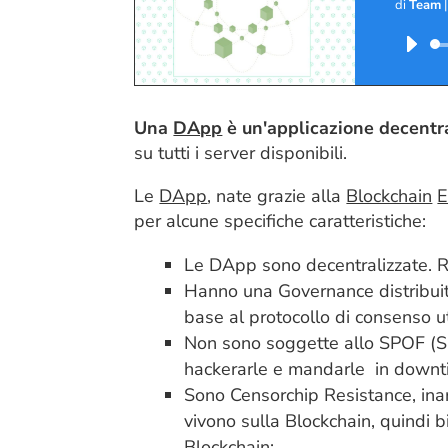
di
Team
Una
DApp
è un'applicazione decentr
su tutti i server disponibili.
Le
DApp
, nate grazie alla
Blockchain
E
per alcune specifiche caratteristiche:
Le DApp sono decentralizzate. Ri
Hanno una Governance distribuit
base al protocollo di consenso ut
Non sono soggette allo SPOF (Sin
hackerarle e mandarle in downt
Sono Censorchip Resistance, inar
vivono sulla Blockchain, quindi 
Blockchain;