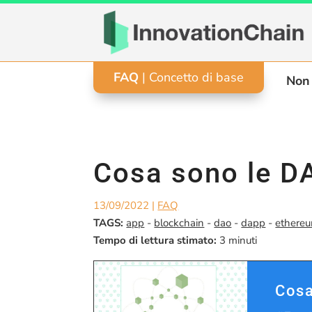
FAQ
| Concetto di base
Non 
Cosa sono le D
13/09/2022
|
FAQ
TAGS:
app
-
blockchain
-
dao
-
dapp
-
ethere
Tempo di lettura stimato:
3
minuti
Cosa