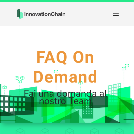
FAQ On
Demand
Fai una domanda al
nostro Team