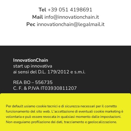
Tel
+39 051 4198691
Mail
info@innovationchain.it
Pec
innovationchain@legalmail.it
InnovationChain
start up innovativa
ai sensi del D.L. 179/2012 e s.m.i.
REA BO – 556735
C. F. & P.IVA IT03930811207
-
-
Trattamento Dati
Cookie Policy
Contatti
Per default usiamo cookie tecnici e di sicurezza necessari per il corretto
funzionamento del sito web. L'accettazione di eventuali cookie marketing è
volontaria e può essere revocata in qualsiasi momento dalle impostazioni.
Network
Non eseguiamo profilazione dei dati, tracciamento e geolocalizzazione.
harpaceas.it