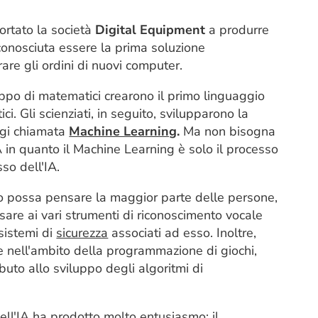
ortato la società
Digital Equipment
a produrre
conosciuta essere la prima soluzione
are gli ordini di nuovi computer.
uppo di matematici crearono il primo linguaggio
i. Gli scienziati, in seguito, svilupparono la
ggi chiamata
Machine Learning
.
Ma non bisogna
A in quanto il Machine Learning è solo il processo
so dell'IA.
to possa pensare la maggior parte delle persone,
sare ai vari strumenti di riconoscimento vocale
 sistemi di
sicurezza
associati ad esso. Inoltre,
che nell'ambito della programmazione di giochi,
uto allo sviluppo degli algoritmi di
ell'IA ha prodotto molto entusiasmo: il