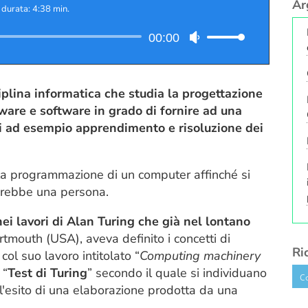
Ar
|
durata: 4:38 min.
Audio
00:00
Usa
Player
i
tasti
freccia
ciplina informatica che studia la progettazione
su/giù
are e software in grado di fornire ad una
per
i ad esempio apprendimento e risoluzione dei
aumentare
o
nella programmazione di un computer affinché si
diminuire
arebbe una persona.
il
volume.
nei lavori di Alan Turing che già nel lontano
tmouth (USA), aveva definito i concetti di
Ri
col suo lavoro intitolato “
Computing machinery
 “
Test di Turing
” secondo il quale si individuano
e” l'esito di una elaborazione prodotta da una