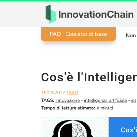
FAQ
| Concetto di base
Non 
Cos'è l'Intellige
15/03/2022
|
FAQ
TAGS:
innovazione
-
intelligenza artificiale
-
iot
Tempo di lettura stimato:
4
minuti
Cos'