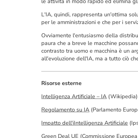
le attività in modo rapido ed elimina gl
L'IA, quindi, rappresenta un'ottima solu
per le amministrazioni e che per i serviz
Ovviamente l'entusiasmo della distribu
paura che a breve le macchine possano s
contrasto tra uomo e macchina è un ar
all'evoluzione dell'IA, ma a tutto ciò ch
Risorse esterne
Intelligenza Artificiale – IA
(Wikipedia)
Regolamento su IA
(Parlamento Europ
Impatto dell'iIntelligenza Artificiale
(Ip
Green Deal UE
(Commissione Europea 