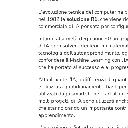
L'evoluzione tecnica dei computer ha p
nel 1982 la
soluzione R1,
che viene ri
commerciale di IA pensata per configur
Intorno alla metà degli anni '90 un gr
di IA per risolvere dei teoremi matematic
tecnologia dell'autoapprendimento, o
confondere il
Machine Learning
con l'I
che ha portato al successo e al progres
Attualmente l'IA, a differenza di quan
è utilizzata quotidianamente: basti pen
utilizzati dagli smartphone o ad alcuni
molti progetti di IA sono utilizzati an
che stanno dando un importante contrib
apprendimento.
L'evoluzione e l'introduzione massiva d