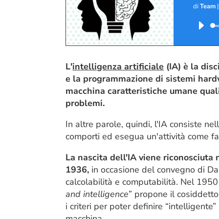
di
Team
L'
intelligenza artificiale
(IA) è la dis
e la programmazione di sistemi hardw
macchina caratteristiche umane qual
problemi.
In altre parole, quindi, l'IA consiste 
comporti ed esegua un'attività come f
La nascita dell'IA viene riconosciuta 
1936,
in occasione del convegno di Dar
calcolabilità e computabilità. Nel 1950 
and intelligence
” propone il cosiddetto
i criteri per poter definire “intelligent
macchina.