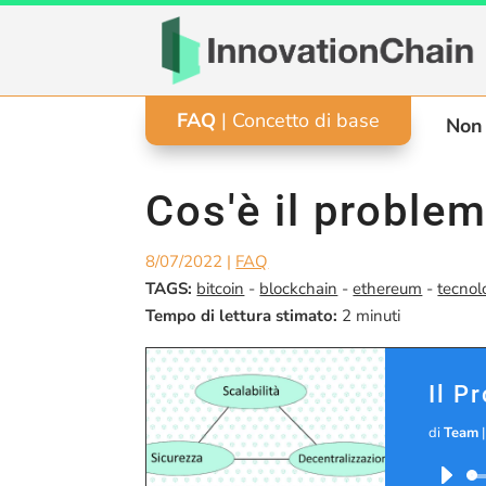
FAQ
| Concetto di base
Non 
Cos'è il proble
8/07/2022
|
FAQ
TAGS:
bitcoin
-
blockchain
-
ethereum
-
tecnol
Tempo di lettura stimato:
2
minuti
Il P
di
Team