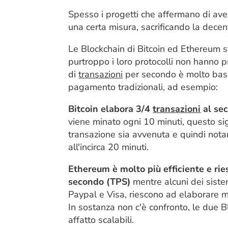
Spesso i progetti che affermano di av
una certa misura, sacrificando la decen
Le Blockchain di Bitcoin ed Ethereum 
purtroppo i loro protocolli non hanno p
di
transazioni
per secondo è molto bass
pagamento tradizionali, ad esempio:
Bitcoin elabora 3/4
transazioni
al se
viene minato ogni 10 minuti, questo sig
transazione sia avvenuta e quindi notar
all'incirca 20 minuti.
Ethereum è molto più efficiente e rie
secondo (TPS)
mentre alcuni dei sist
Paypal e Visa, riescono ad elaborare mi
In sostanza non c'è confronto, le due
affatto scalabili.