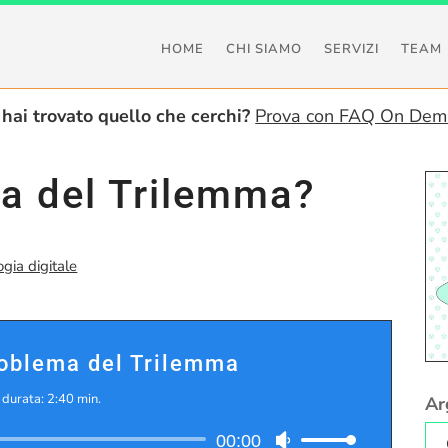
HOME
CHI SIAMO
SERVIZI
TEAM
hai trovato quello che cerchi?
Prova con FAQ On De
ma del Trilemma?
ogia digitale
roblema del Trilemma
|
durata: 2:40 min.
Ar
Audio
00:00
Usa