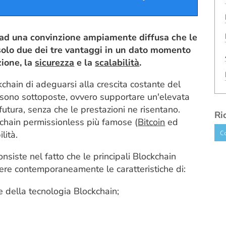
Player
i
tasti
freccia
e ad una convinzione ampiamente diffusa che le
su/giù
 solo due dei tre vantaggi in un dato momento
per
zione, la
sicurezza
e la
scalabilità
.
aumentare
kchain di adeguarsi alla crescita costante del
o
e sono sottoposte, ovvero supportare un'elevata
diminuire
futura, senza che le prestazioni ne risentano.
il
Ri
kchain permissionless più famose (
Bitcoin
ed
volume.
lità.
nsiste nel fatto che le principali Blockchain
ere contemporaneamente le caratteristiche di:
e della tecnologia Blockchain;