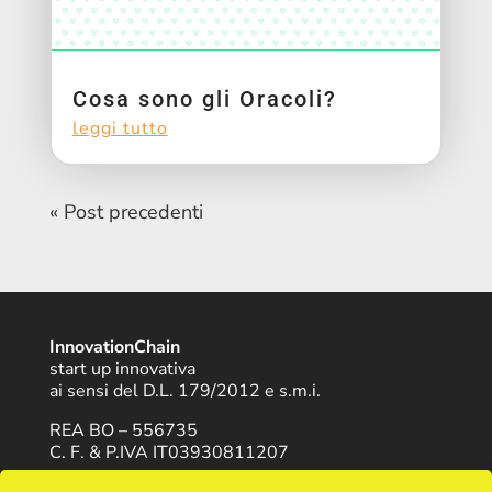
Cosa sono gli Oracoli?
leggi tutto
« Post precedenti
InnovationChain
start up innovativa
ai sensi del D.L. 179/2012 e s.m.i.
REA BO – 556735
C. F. & P.IVA IT03930811207