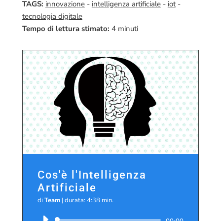
TAGS:
innovazione
-
intelligenza artificiale
-
iot
-
tecnologia digitale
Tempo di lettura stimato:
4
minuti
Cos'è l'Intelligenza
Artificiale
di
Team
|
durata: 4:38 min.
Audio